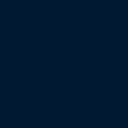
Oue News
游戏文化