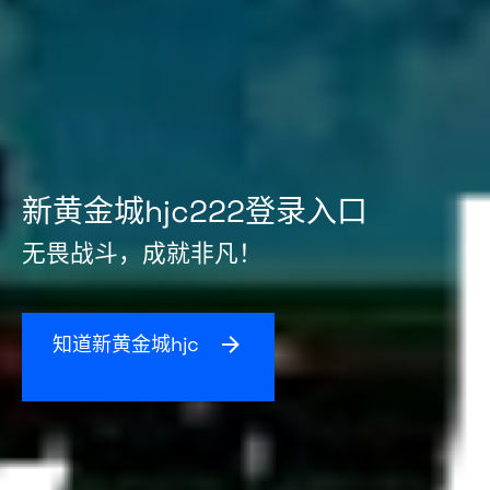
新黄金城hjc222登录入口
无畏战斗，成就非凡！
知道新黄金城hjc