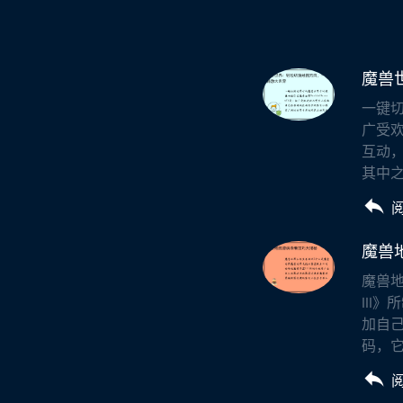
魔兽
一键切
广受
互动
其中之
魔兽
魔兽地
III
加自
码，它