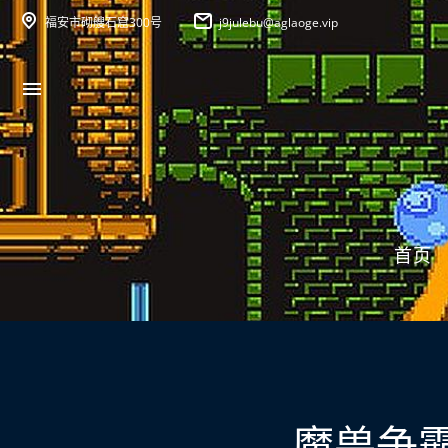
福安市砌艘石窟300号
j9julebu@aglaoge.vip
首页
魔兽争