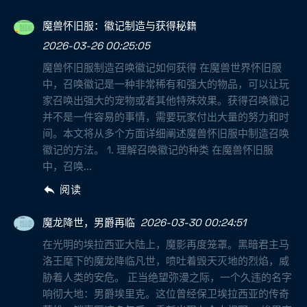
魔兽怀旧服：徽记制造与获得秘籍
2026-03-26 00:25:05
魔兽怀旧服制造召唤徽记如何获得 在魔兽世界怀旧服
中，召唤徽记是一种非常稀有和强大的物品，可以让玩
家召唤出强大的宠物或者其他特殊效果。获得召唤徽记
并不是一件容易的事情，需要玩家付出大量的努力和时
间。本文将从多个方面详细阐述魔兽怀旧服中制造召唤
徽记的方法。 1. 理解召唤徽记的种类 在魔兽怀旧服
中，召唤...
阅读
魔龙降世，男爵再临
2026-03-30 00:24:51
在光明的埃拉西亚大陆上，魔影再度笼罩。黑暗君主马
洛王麾下的魔龙降临凡世，喷吐着毁天灭地的烈焰，威
胁着人类的安危。 正当绝望弥漫之际，一个久违的名字
响彻大地：男爵埃里克。这位曾经保卫埃拉西亚的传奇