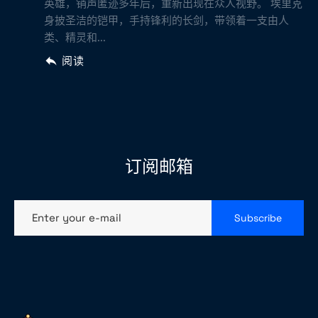
英雄，销声匿迹多年后，重新出现在众人视野。 埃里克
身披圣洁的铠甲，手持锋利的长剑，带领着一支由人
类、精灵和...
阅读
订阅邮箱
Enter your e-mail
Subscribe